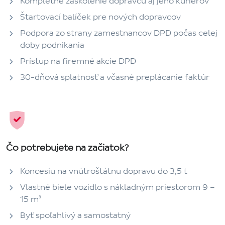
Kompletné zaškolenie dopravcu aj jeho kuriérov
Štartovací balíček pre nových dopravcov
Podpora zo strany zamestnancov DPD počas celej
doby podnikania
Prístup na firemné akcie DPD
30-dňová splatnosť a včasné preplácanie faktúr
Čo potrebujete na začiatok?
Koncesiu na vnútroštátnu dopravu do 3,5 t
Vlastné biele vozidlo s nákladným priestorom 9 –
15 m³
Byť spoľahlivý a samostatný