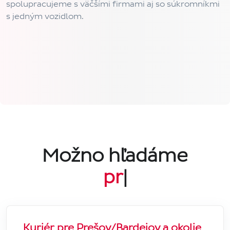
spolupracujeme s väčšími firmami aj so súkromníkmi
s jedným vozidlom.
Možno hľadáme
práve t
|
Kuriér pre Prešov/Bardejov a okolie