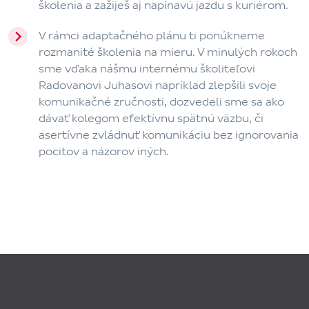
školenia a zažiješ aj napínavú jazdu s kuriérom.
V rámci adaptačného plánu ti ponúkneme
rozmanité školenia na mieru. V minulých rokoch
sme vďaka nášmu internému školiteľovi
Radovanovi Juhasovi napríklad zlepšili svoje
komunikačné zručnosti, dozvedeli sme sa ako
dávať kolegom efektívnu spätnú väzbu, či
asertívne zvládnuť komunikáciu bez ignorovania
pocitov a názorov iných.