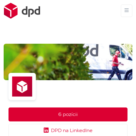
6 pozícii
DPD na LinkedIne