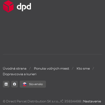
Úvodná strana
Ponuka voľných miest
Kto sme
Dopravcovia a kurieri
Slovensko
© Direct Parcel Distribution SK s.r.o., IČ 35834498 |
Nastavenie