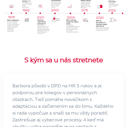
S kým sa u nás stretnete
Barbora pôsobí v DPD na HR 5 rokov a je
podporou pre kolegov v personálnych
otázkach. Tiež pomáha nováčikom s
adaptáciou a začlenením sa do tímu. Každého
si rada vypočuje a snaží sa mu vždy poradiť.
Zastrešuje aj výberové procesy. A keď má
chvíľku voľna najradšej je na cestách s